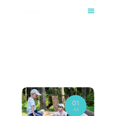
Tag: verano
Inicio
Todas las entradas
Tag: verano
INICIO
ALQUILER DE
HINCHABLES
ORGANIZACIÓN DE
EVENTOS
01
CONTACTO
Jul