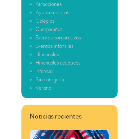
Atracciones
Ayuntamientos
Colegios
Cumpleaños
Eventos corporativos
Eventos infantiles
Hinchables
Hinchables acuáticos
Infancia
Sin categoría
Verano
Noticias recientes