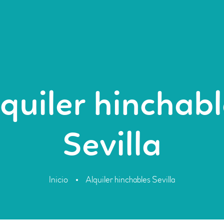
INICIO
ALQUILER DE
HINCHABLES
ORGANIZACIÓN DE
quiler hinchab
EVENTOS
CONTACTO
Sevilla
Inicio
Alquiler hinchables Sevilla