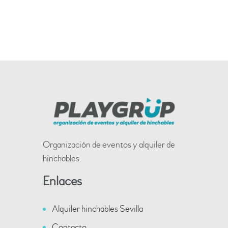
d
i
h
a
e
ó
.
v
n
i
s
d
t
e
a
Organización de eventos y alquiler de
s
b
hinchables.
d
Enlaces
ú
e
Alquiler hinchables Sevilla
E
s
Contacto