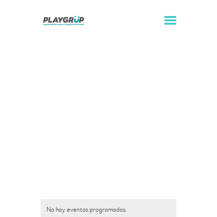
Próximos Eventos
Inicio
Próximos Eventos
INICIO
ALQUILER DE
HINCHABLES
ORGANIZACIÓN DE
EVENTOS
CONTACTO
No hay eventos programados.