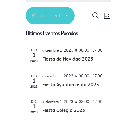
N
B
Próximamente
N
L
u
i
s
a
S
s
Últimos Eventos Pasados
a
c
e
t
a
v
a
l
r
DIC
diciembre 1, 2023 @ 08:00
-
17:00
v
e
e
1
Fiesta de Navidad 2023
c
2023
g
c
e
DIC
diciembre 1, 2023 @ 08:00
-
17:00
a
i
1
o
Fiesta Ayuntamiento 2023
2023
g
c
n
DIC
a
diciembre 1, 2023 @ 08:00
-
17:00
i
a
1
r
Fiesta Colegio 2023
2023
ó
f
c
e
n
c