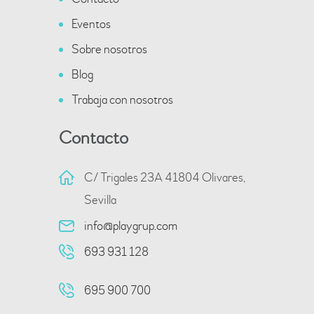
v
Eventos
q
e
Sobre nosotros
n
u
Blog
t
Trabaja con nosotros
e
o
Contacto
d
C/ Trigales 23A 41804 Olivares,
a
Sevilla
info@playgrup.com
y
693 931 128
v
695 900 700