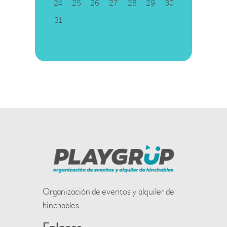
24
25
26
27
28
29
30
31
« Mar
Organización de eventos y alquiler de
hinchables.