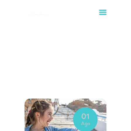
Tag: niños
Inicio
Todas las entradas
Tag: niños
INICIO
ALQUILER DE
HINCHABLES
ORGANIZACIÓN DE
EVENTOS
01
CONTACTO
Ago