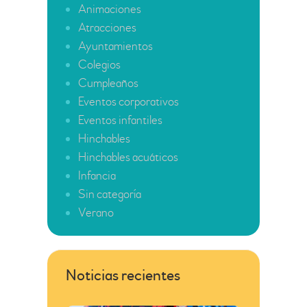
Animaciones
Atracciones
Ayuntamientos
Colegios
Cumpleaños
Eventos corporativos
Eventos infantiles
Hinchables
Hinchables acuáticos
Infancia
Sin categoría
Verano
Noticias recientes