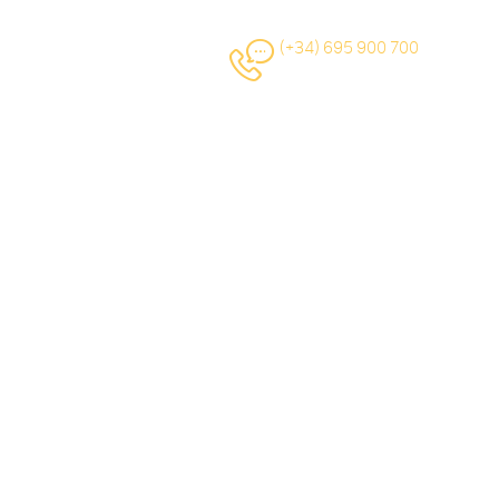
(+34) 695 900 700
(+34) 693 931 128
iles
e