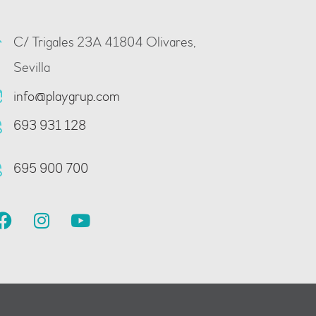
C/ Trigales 23A 41804 Olivares,
Sevilla
info@playgrup.com
693 931 128
695 900 700