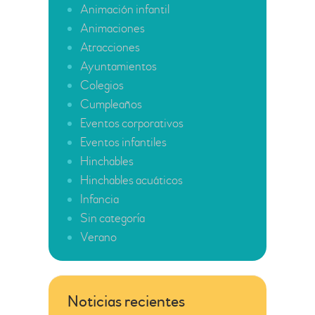
Animación infantil
Animaciones
Atracciones
Ayuntamientos
Colegios
Cumpleaños
Eventos corporativos
Eventos infantiles
Hinchables
Hinchables acuáticos
Infancia
Sin categoría
Verano
Noticias recientes