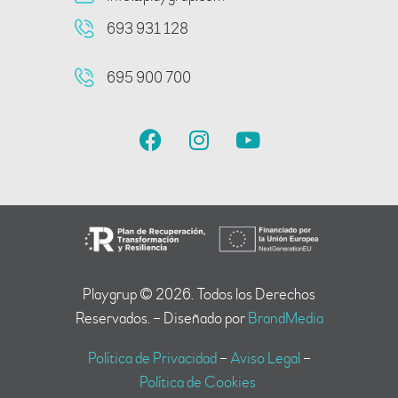
693 931 128
695 900 700
Playgrup © 2026. Todos los Derechos
Reservados. – Diseñado por
BrandMedia
Política de Privacidad
–
Aviso Legal
–
Política de Cookies