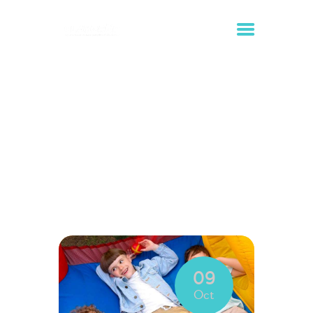
Tag: hinchables para cumpleaños
Inicio
Todas las entradas
Tag: hinchables para cumpleaños
INICIO
ALQUILER DE
HINCHABLES
ORGANIZACIÓN DE
EVENTOS
09
CONTACTO
Oct