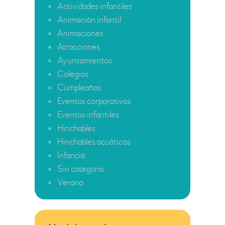
Actividades infantiles
Animación infantil
Animaciones
Atracciones
Ayuntamientos
Colegios
Cumpleaños
Eventos corporativos
Eventos infantiles
Hinchables
Hinchables acuáticos
Infancia
Sin categoría
Verano