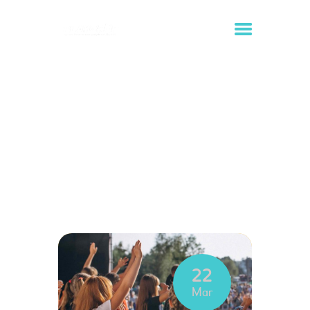
Tag: fiestas del pueblo
Inicio
Todas las entradas
Tag: fiestas del pueblo
INICIO
ALQUILER DE
HINCHABLES
ORGANIZACIÓN DE
EVENTOS
22
CONTACTO
Mar