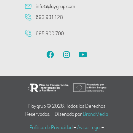
info@playgrup.com
693 931 128
695 900 700
Playgrup © 2026. Todos los Derechos
Reservados. – Diseñado por
BrandMedia
Política de Privacidad
–
Aviso Legal
–