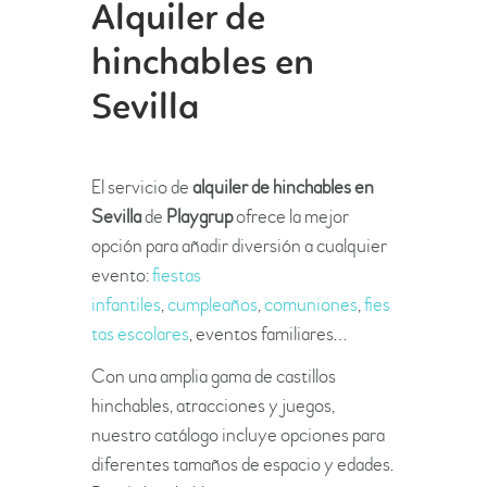
Alquiler de
hinchables en
Sevilla
El servicio de
alquiler de hinchables en
Sevilla
de
Playgrup
ofrece la mejor
opción para añadir diversión a cualquier
evento:
fiestas
infantiles
,
cumpleaños
,
comuniones
,
fies
tas escolares
, eventos familiares…
Con una amplia gama de castillos
hinchables, atracciones y juegos,
nuestro catálogo incluye opciones para
diferentes tamaños de espacio y edades.