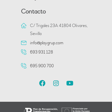
Contacto
C/ Trigales 23A 41804 Olivares,
Sevilla
info@playgrup.com
693 931 128
695 900 700