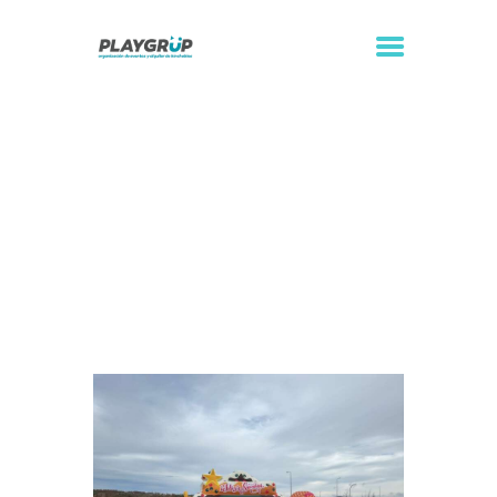
Photocall Navidad
Inicio
Todos los servicios
Photocall Navidad
...
INICIO
ALQUILER DE
HINCHABLES
ORGANIZACIÓN DE
EVENTOS
CONTACTO