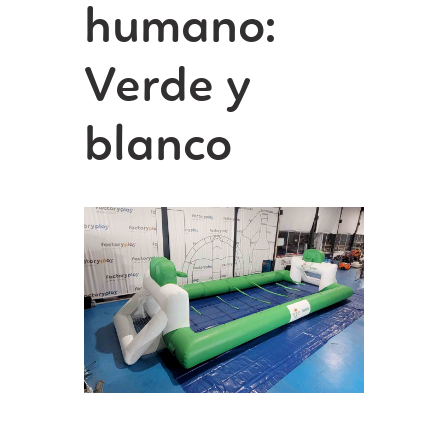
humano:
Verde y
blanco