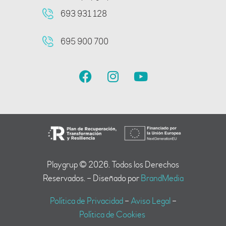
693 931 128
695 900 700
Playgrup © 2026. Todos los Derechos
Reservados. – Diseñado por
BrandMedia
Política de Privacidad
–
Aviso Legal
–
Política de Cookies