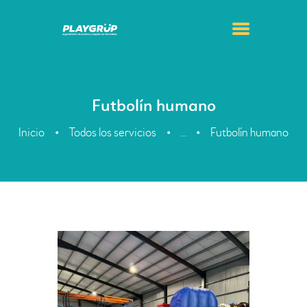
Futbolín humano
Inicio
Todos los servicios
Futbolín humano
...
INICIO
ALQUILER DE
HINCHABLES
ORGANIZACIÓN DE
EVENTOS
CONTACTO