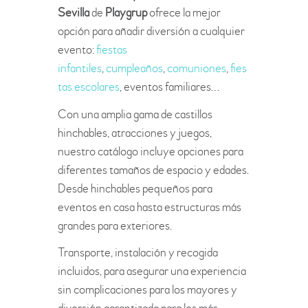
Sevilla
de
Playgrup
ofrece la mejor
opción para añadir diversión a cualquier
evento:
fiestas
infantiles
,
cumpleaños
,
comuniones
,
fies
tas escolares
, eventos familiares…
Con una amplia gama de castillos
hinchables, atracciones y juegos,
nuestro catálogo incluye opciones para
diferentes tamaños de espacio y edades.
Desde hinchables pequeños para
eventos en casa hasta estructuras más
grandes para exteriores.
Transporte, instalación y recogida
incluidos, para asegurar una experiencia
sin complicaciones para los mayores y