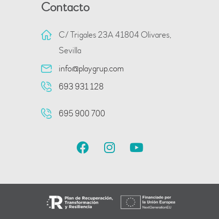
Contacto
C/ Trigales 23A 41804 Olivares,
Sevilla
info@playgrup.com
693 931 128
695 900 700