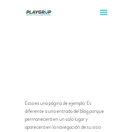
Página de ejemplo
Inicio
Página de ejemplo
INICIO
ALQUILER DE
HINCHABLES
ORGANIZACIÓN DE
Esta es una página de ejemplo. Es
EVENTOS
diferente a una entrada del blog porque
CONTACTO
permanecerá en un solo lugar y
aparecerá en la navegación de tu sitio